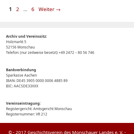
Seite
Seite
Seite
1
2
…
6
Weiter
→
Archiv und Vereinssitz:
Holzmarkt 5
52156 Monschau
Telefon: (nur zeitweise besetzt) +49 2472 – 80 56 746
Bankverbindung
Sparkasse Aachen
IBAN: DE45 3905 0000 0006 4885 89
BIC: AACSDE33XXX
Vereinseintragung:
Registergericht: Amtsgericht Monschau
Registernummer: VR 212
©
·
2017 Geschichtsverein des Monschauer Landes e. V.
·