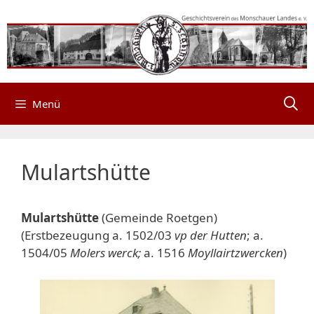
Zum
Inhalt
springen
Menü
Mulartshütte
Mulartshütte
(Gemeinde Roetgen)
(Erstbezeugung a. 1502/03
vp der Hutten
; a.
1504/05
Molers werck;
a. 1516
Moyllairtzwercken
)