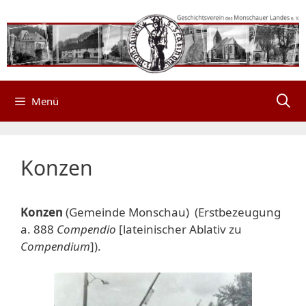
Zum
Inhalt
springen
Menü
Konzen
Konzen
(Gemeinde Monschau) (Erstbezeugung
a. 888
Compendio
[lateinischer Ablativ zu
Compendium
]).