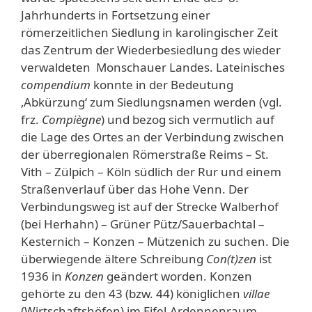
Jahrhunderts in Fortsetzung einer
römerzeitlichen Siedlung in karolingischer Zeit
das Zentrum der Wiederbesiedlung des wieder
verwaldeten Monschauer Landes. Lateinisches
compendium
konnte in der Bedeutung
‚Abkürzung‘ zum Siedlungsnamen werden (vgl.
frz.
Compiègne
) und bezog sich vermutlich auf
die Lage des Ortes an der Verbindung zwischen
der überregionalen Römerstraße Reims – St.
Vith – Zülpich – Köln südlich der Rur und einem
Straßenverlauf über das Hohe Venn. Der
Verbindungsweg ist auf der Strecke Walberhof
(bei Herhahn) – Grüner Pütz/Sauerbachtal –
Kesternich – Konzen – Mützenich zu suchen. Die
überwiegende ältere Schreibung
Con(t)zen
ist
1936 in
Konzen
geändert worden. Konzen
gehörte zu den 43 (bzw. 44) königlichen
villae
(Wirtschaftshöfen) im Eifel-Ardennenraum,