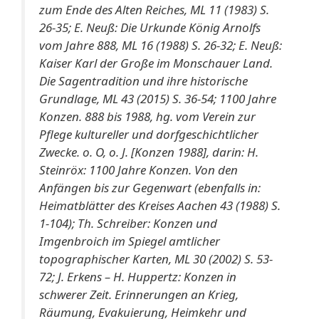
zum Ende des Alten Reiches, ML 11 (1983) S.
26-35; E. Neuß: Die Urkunde König Arnolfs
vom Jahre 888, ML 16 (1988) S. 26-32; E. Neuß:
Kaiser Karl der Große im Monschauer Land.
Die Sagentradition und ihre historische
Grundlage, ML 43 (2015) S. 36-54; 1100 Jahre
Konzen. 888 bis 1988, hg. vom Verein zur
Pflege kultureller und dorfgeschichtlicher
Zwecke. o. O, o. J. [Konzen 1988], darin: H.
Steinröx: 1100 Jahre Konzen. Von den
Anfängen bis zur Gegenwart (ebenfalls in:
Heimatblätter des Kreises Aachen 43 (1988) S.
1-104); Th. Schreiber: Konzen und
Imgenbroich im Spiegel amtlicher
topographischer Karten, ML 30 (2002) S. 53-
72; J. Erkens – H. Huppertz: Konzen in
schwerer Zeit. Erinnerungen an Krieg,
Räumung, Evakuierung, Heimkehr und