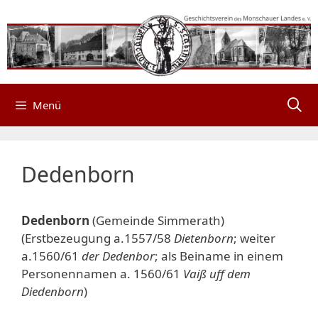
Zum
Inhalt
springen
Menü
Dedenborn
Dedenborn
(Gemeinde Simmerath)
(Erstbezeugung a.1557/58
Dietenborn
; weiter
a.1560/61
der Dedenbor
; als Beiname in einem
Personennamen a. 1560/61
Vaiß uff dem
Diedenborn
)