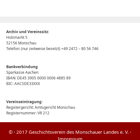
Archiv und Vereinssitz:
Holzmarkt 5
52156 Monschau
Telefon: (nur zeitweise besetzt) +49 2472 – 80 56 746
Bankverbindung
Sparkasse Aachen
IBAN: DE45 3905 0000 0006 4885 89
BIC: AACSDE33XXX
Vereinseintragung:
Registergericht: Amtsgericht Monschau
Registernummer: VR 212
©
·
2017 Geschichtsverein des Monschauer Landes e. V.
·
Impressum