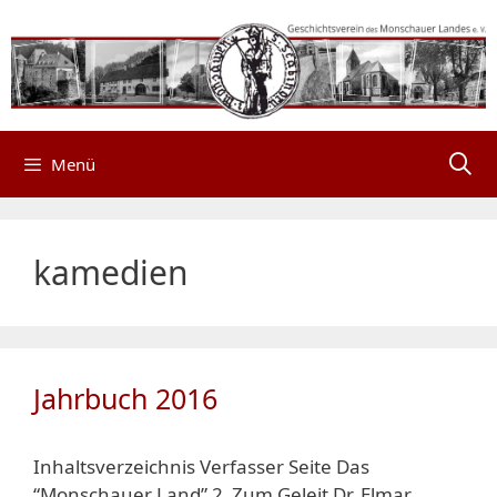
Zum
Inhalt
springen
Menü
kamedien
Jahrbuch 2016
Inhaltsverzeichnis Verfasser Seite Das
“Monschauer Land” 2 Zum Geleit Dr. Elmar