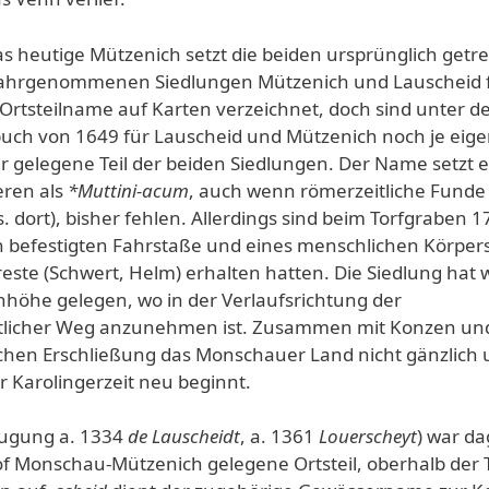
s heutige Mützenich setzt die beiden ursprünglich getr
hrgenommenen Siedlungen Mützenich und Lauscheid f
Ortsteilname auf Karten verzeichnet, doch sind unter d
ch von 1649 für Lauscheid und Mützenich noch je eig
r gelegene Teil der beiden Siedlungen. Der Name setzt 
eren als
*Muttini-acum
, auch wenn römerzeitliche Funde
. dort), bisher fehlen. Allerdings sind beim Torfgraben 
ern befestigten Fahrstaße und eines menschlichen Körper
ste (Schwert, Helm) erhalten hatten. Die Siedlung hat 
höhe gelegen, wo in der Verlaufsrichtung der
zeitlicher Weg anzunehmen ist. Zusammen mit Konzen und
ichen Erschließung das Monschauer Land nicht gänzlich 
 Karolingerzeit neu beginnt.
eugung a. 1334
de Lauscheidt
, a. 1361
Louerscheyt
) war d
 Monschau-Mützenich gelegene Ortsteil, oberhalb der T