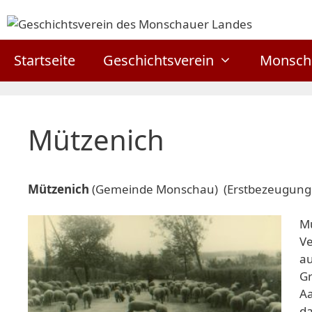
Zum
Inhalt
springen
Startseite
Geschichtsverein
Monsch
Mützenich
Mützenich
(Gemeinde Monschau) (Erstbezeugung
Mü
Ve
au
Gr
Aa
da