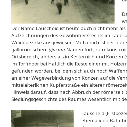
Da
wa
Der Name Lauscheid ist heute auch nicht mehr als 
Aufzeichnungen des Gewohnheitsrechts im Lagerbu
Weidebezirke ausgewiesen. Mützenich ist der höhe
gallorömischen
-(i)acum
-Namen fort, zu rekonstrui
Ortsbereich, anders als in Kesternich und Konzen (s
im Torfmoor bei Hattlich die Reste einer mit Hölz
gefunden worden, bei dem sich auch noch Waffenre
an einer Wegeverbindung von Konzen auf die Venn
mittelalterlichen Kupferstraße ein älterer römer
Hinweis darauf, dass nach Abbruch der römerzeitl
Siedlungsgeschichte des Raumes wesentlich mit der
Lauscheid (Erstbez
ehemaligen Bahnhof