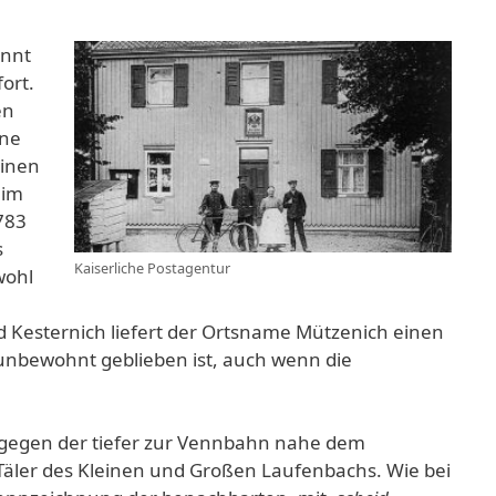
ennt
ort.
en
ene
einen
 im
1783
s
Kaiserliche Postagentur
wohl
 Kesternich liefert der Ortsname Mützenich einen
unbewohnt geblieben ist, auch wenn die
agegen der tiefer zur Vennbahn nahe dem
äler des Kleinen und Großen Laufenbachs. Wie bei