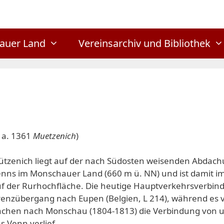
auer Land
Vereinsarchiv und Bibliothek
 a. 1361
Muetzenich
)
tzenich liegt auf der nach Südosten weisenden Abdach
nns im Monschauer Land (660 m ü. NN) und ist damit im
f der Rurhochfläche. Die heutige Hauptverkehrsverbind
enzübergang nach Eupen (Belgien, L 214), während es 
chen nach Monschau (1804-1813) die Verbindung von un
s Venn verlief.