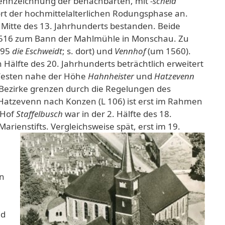
ennzeichnung der benachbarten, mit
-scheid
rt der hochmittelalterlichen Rodungsphase an.
r Mitte des 13. Jahrhunderts bestanden. Beide
516 zum Bann der Mahlmühle in Monschau. Zu
495
die Eschweidt
; s. dort) und
Vennhof
(um 1560).
 Hälfte des 20. Jahrhunderts beträchtlich erweitert
Westen nahe der Höhe
Hahnheister
und
Hatzevenn
Bezirke grenzen durch die Regelungen des
 Hatzevenn nach Konzen (L 106) ist erst im Rahmen
 Hof
Staffelbusch
war in der 2. Hälfte des 18.
Marienstifts.
Vergleichsweise spät, erst im 19.
In
id