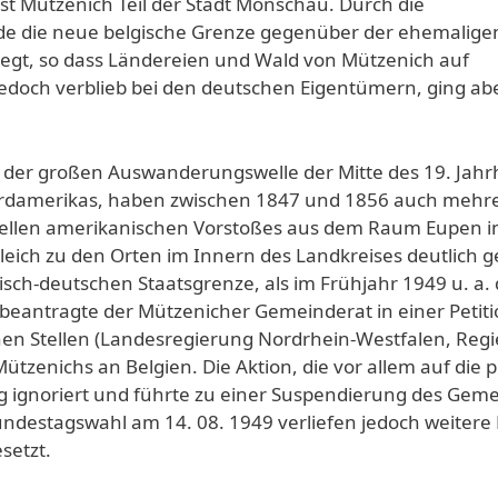
st Mützenich Teil der Stadt Monschau. Durch die
de die neue belgische Grenze gegenüber der ehemalige
egt, so dass Ländereien und Wald von Mützenich auf
jedoch verblieb bei den deutschen Eigentümern, ging ab
 der großen Auswanderungswelle der Mitte des 19. Jahr
damerikas, haben zwischen 1847 und 1856 auch mehrer
nellen amerikanischen Vorstoßes aus dem Raum Eupen 
rgleich zu den Orten im Innern des Landkreises deutlic
ch-deutschen Staatsgrenze, als im Frühjahr 1949 u. a.
beantragte der Mützenicher Gemeinderat in einer Petiti
hen Stellen (Landesregierung Nordrhein-Westfalen, Reg
 Mützenichs an Belgien. Die Aktion, die vor allem auf 
g ignoriert und führte zu einer Suspendierung des Gem
Bundestagswahl am 14. 08. 1949 verliefen jedoch weit
setzt.